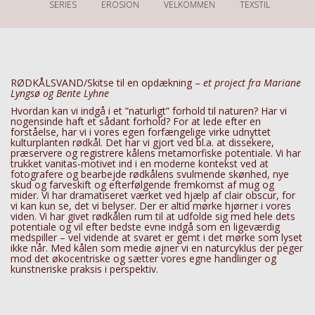
SERIES
EROSION
VELKOMMEN
TEXSTIL
http://bentelyhne.dk
Project Rødkålsvand
RØDKÅLSVAND/Skitse til en opdækning –
et project fra Mariane
Lyngsø og Bente Lyhne
Hvordan kan vi indgå i et ”naturligt” forhold til naturen? Har vi
nogensinde haft et sådant forhold? For at lede efter en
forståelse, har vi i vores egen forfængelige virke udnyttet
kulturplanten rødkål. Det har vi gjort ved bl.a. at dissekere,
præservere og registrere kålens metamorfiske potentiale. Vi har
trukket vanitas-motivet ind i en moderne kontekst ved at
fotografere og bearbejde rødkålens svulmende skønhed, nye
skud og farveskift og efterfølgende fremkomst af mug og
mider. Vi har dramatiseret værket ved hjælp af clair obscur, for
vi kan kun se, det vi belyser. Der er altid mørke hjørner i vores
viden. Vi har givet rødkålen rum til at udfolde sig med hele dets
potentiale og vil efter bedste evne indgå som en ligeværdig
medspiller – vel vidende at svaret er gemt i det mørke som lyset
ikke når. Med kålen som medie øjner vi en naturcyklus der peger
mod det økocentriske og sætter vores egne handlinger og
kunstneriske praksis i perspektiv.