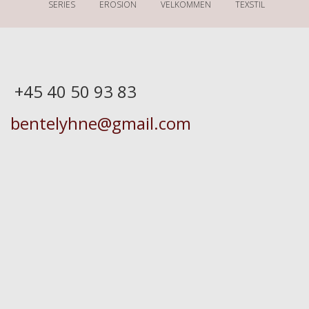
SERIES
EROSION
VELKOMMEN
TEXSTIL
http://bentelyhne.dk
Kontakt/Contact
+45 40 50 93 83
bentelyhne@gmail.com
Drevet af WordPress
|
Tema:
Amadeus
af
Themeisle.