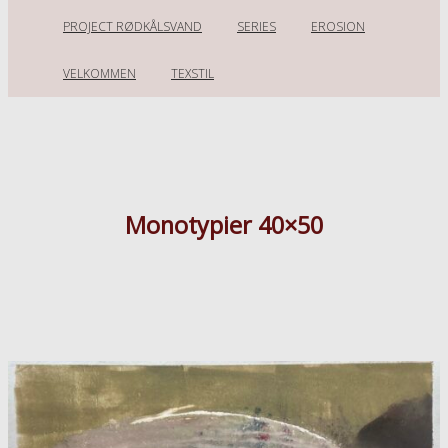
PROJECT RØDKÅLSVAND
SERIES
EROSION
VELKOMMEN
TEXSTIL
http://bentelyhne.dk
Monotypi
Monotypier 40×50