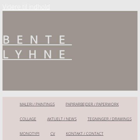
Videre til indhold
BENTE
LYHNE
Kunst
MALERI / PAINTINGS
PAPIRARBEJDER / PAPERWORK
COLLAGE
AKTUELT / NEWS
TEGNINGER / DRAWINGS
MONOTYPI
CV
KONTAKT / CONTACT